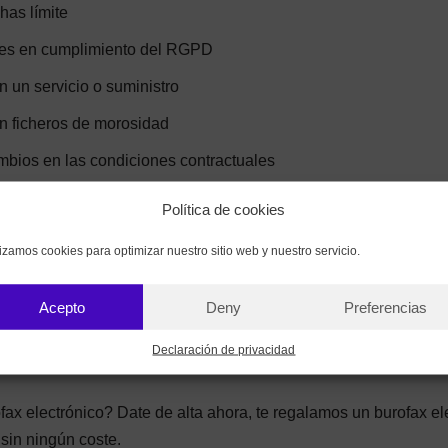
as límite
ones en cumplimiento del RGPD
en un servicio o suministro
en ficheros de morosidad
bios en las condiciones contractuales
io de procesos judiciales
Política de cookies
aborales
lizamos cookies para optimizar nuestro sitio web y nuestro servicio.
s extrajudiciales
Acepto
Deny
Preferencias
usa para no empezar la transformación digital de las pymes. U
Declaración de privacidad
fax electrónico? Date de alta ahora, te regalamos un burofax el
sin ningún coste.