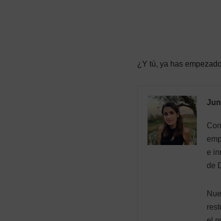
¿Y tú, ya has empezado 
Jun
Con 
emp
e in
de D
Nues
res
el r