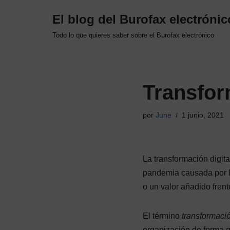
El blog del Burofax electrónic
Saltar
Todo lo que quieres saber sobre el Burofax electrónico
al
contenido
Transfor
por
June
1 junio, 2021
La transformación digit
pandemia causada por la
o un valor añadido fren
El término
transformació
organización de forma g