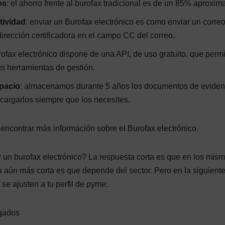
os
: el ahorro frente al burofax tradicional es de un 85% aproxi
tividad
: enviar un Burofax electrónico es como enviar un correo
irección certificadora en el campo CC del correo.
rofax electrónico dispone de una API, de uso gratuito, que permi
us herramientas de gestión.
pacio
: almacenamos durante 5 años los documentos de eviden
argarlos siempre que los necesites.
ncontrar más información sobre el Burofax electrónico.
r un burofax electrónico? La respuesta corta es que en los mis
a aún más corta es que depende del sector. Pero en la siguiente
e ajusten a tu perfil de pyme:
agados