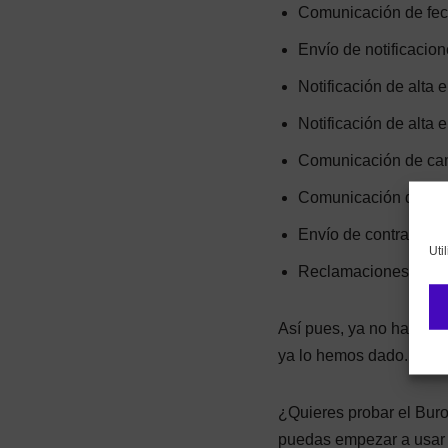
Comunicación de fech
Envío de notificaci
Notificación de alta 
Notificación de alta 
Comunicación de cam
Comunicación de inic
Envío de contratos l
Uti
Reclamaciones previa
Así pues, ya no hay exc
ya lo hemos dado.
¿Quieres probar el Buro
puedas empezar a usar 