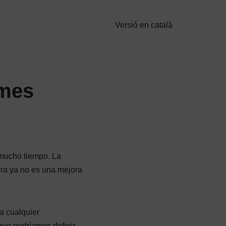
Versió en català
ymes
 mucho tiempo. La
ora ya no es una mejora
a cualquier
que podríamos definir