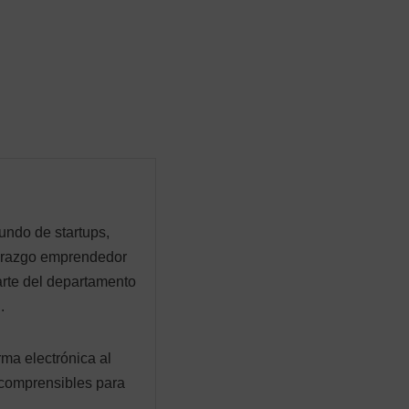
undo de startups,
derazgo emprendedor
arte del departamento
.
rma electrónica al
 comprensibles para